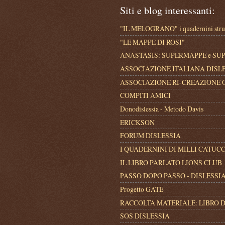
Siti e blog interessanti:
"IL MELOGRANO" i quadernini strum
"LE MAPPE DI ROSI"
ANASTASIS: SUPERMAPPE e S
ASSOCIAZIONE ITALIANA DISL
ASSOCIAZIONE RI-CREAZIONE 
COMPITI AMICI
Donodislessia - Metodo Davis
ERICKSON
FORUM DISLESSIA
I QUADERNINI DI MILLI CATUCC
IL LIBRO PARLATO LIONS CLUB
PASSO DOPO PASSO - DISLESSI
Progetto GATE
RACCOLTA MATERIALE: LIBRO 
SOS DISLESSIA