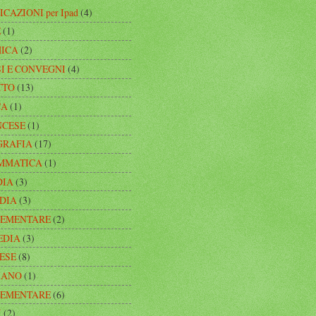
ICAZIONI per Ipad
(4)
E
(1)
MICA
(2)
I E CONVEGNI
(4)
TTO
(13)
CA
(1)
NCESE
(1)
GRAFIA
(17)
MMATICA
(1)
DIA
(3)
EDIA
(3)
ELEMENTARE
(2)
MEDIA
(3)
ESE
(8)
IANO
(1)
LEMENTARE
(6)
I
(2)