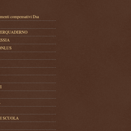
enti compensativi Dsa
UPERQUADERNO
ESSIA
ONLUS
I
A
DI SCUOLA