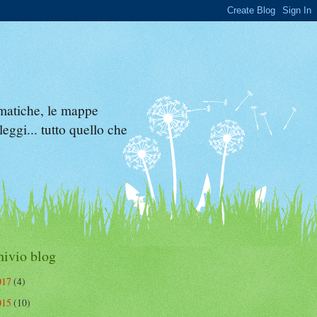
ematiche, le mappe
leggi... tutto quello che
hivio blog
017
(4)
015
(10)