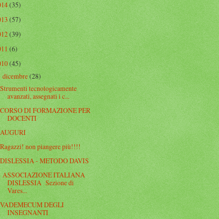
014
(35)
013
(57)
012
(39)
011
(6)
010
(45)
dicembre
(28)
▼
Strumenti tecnologicamente
avanzati, assegnati i c...
CORSO DI FORMAZIONE PER
DOCENTI
AUGURI
Ragazzi! non piangere più!!!!
DISLESSIA - METODO DAVIS
ASSOCIAZIONE ITALIANA
DISLESSIA Sezione di
Vares...
VADEMECUM DEGLI
INSEGNANTI