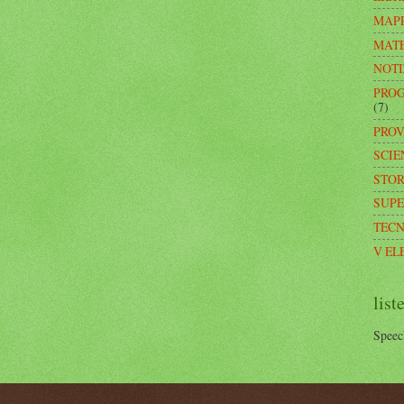
MAPP
MAT
NOTI
PROG
(7)
PROV
SCIE
STOR
SUPER
TEC
V EL
list
Speec