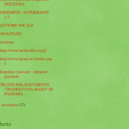
DISLESSIA
FREEMIND - SUPERMAPPE
1:3
LETTORE VOCALE
ANASTASIS
erickson
http://www.facilitoffice.org/j/
http://www.iprase.tn.it/index.asp
x
Imparare o giocare - imparare
giocando
TRATTO DAL DOCUMENTO
"DIAMOCI UNA MANO" DI
PASSODO...
novembre
(17)
►
hette