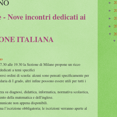
ANO
2
►
2
►
- Nove incontri dedicati ai
2
►
2
►
2
▼
ONE ITALIANA
no
7.30 alle 19.30 la Sezione di Milano propone un ricco
edicati a temi specifici
versi ordini di scuola: alcuni sono pensati specificamente per
daria di I grado, altri infine possono essere utili per tutti i
zza su diagnosi, didattica, informatica, normativa scolastica,
ento della matematica e dell'inglese.
municate non appena disponibili.
a l’iscrizione obbligatoria; le iscrizioni verranno aperte al