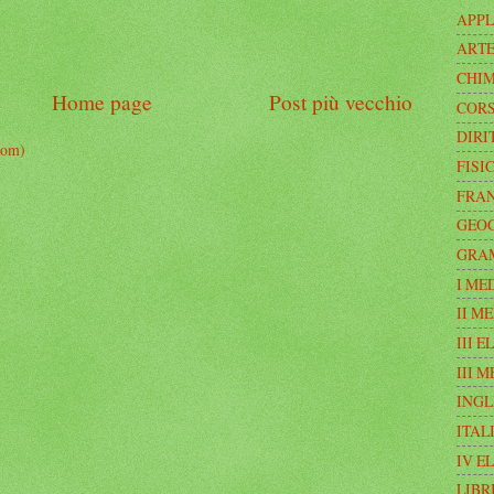
APPL
ART
CHI
Home page
Post più vecchio
CORS
DIRI
tom)
FISI
FRA
GEO
GRA
I ME
II M
III 
III 
INGL
ITAL
IV E
LIBR