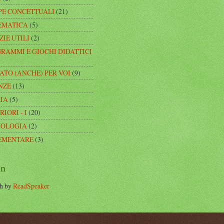
E CONCETTUALI
(21)
EMATICA
(5)
ZIE UTILI
(2)
RAMMI E GIOCHI DIDATTICI
ATO (ANCHE) PER VOI
(9)
NZE
(13)
IA
(5)
IORI - I
(20)
NOLOGIA
(2)
EMENTARE
(3)
en
h by
ReadSpeaker