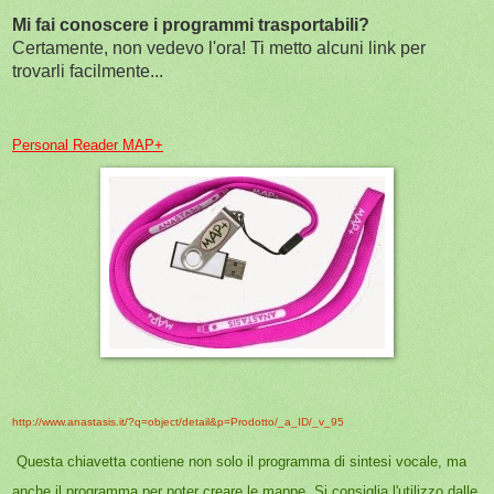
Mi fai conoscere i programmi trasportabili?
Certamente, non vedevo l'ora! Ti metto alcuni link per
trovarli facilmente...
Personal Reader MAP+
http://www.anastasis.it/?q=object/detail&p=Prodotto/_a_ID/_v_95
Questa chiavetta contiene non solo il programma di sintesi vocale, ma
anche il programma per poter creare le mappe. Si consiglia l'utilizzo dalle