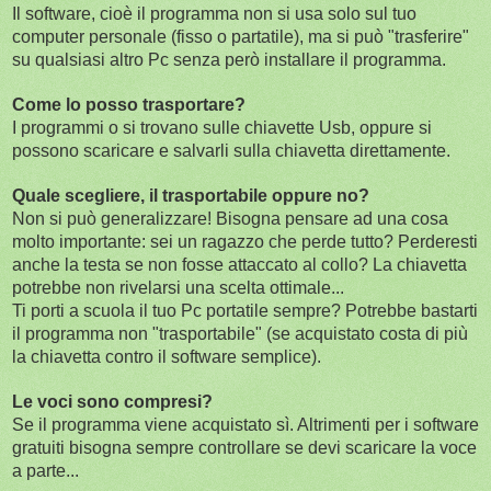
Il software, cioè il programma non si usa solo sul tuo
computer personale (fisso o partatile), ma si può "trasferire"
su qualsiasi altro Pc senza però installare il programma.
Come lo posso trasportare?
I programmi o si trovano sulle chiavette Usb, oppure si
possono scaricare e salvarli sulla chiavetta direttamente.
Quale scegliere, il trasportabile oppure no?
Non si può generalizzare! Bisogna pensare ad una cosa
molto importante: sei un ragazzo che perde tutto? Perderesti
anche la testa se non fosse attaccato al collo? La chiavetta
potrebbe non rivelarsi una scelta ottimale...
Ti porti a scuola il tuo Pc portatile sempre? Potrebbe bastarti
il programma non "trasportabile" (se acquistato costa di più
la chiavetta contro il software semplice).
Le voci sono compresi?
Se il programma viene acquistato sì. Altrimenti per i software
gratuiti bisogna sempre controllare se devi scaricare la voce
a parte...